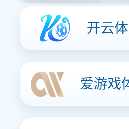
缝衔接，正是“中场铁
功限制了基米希的调
威慑——对手知道，
在整个德甲都名列前
从数据看趋
现代足球对“跑动距离
里，比德甲中场平均
帮助门兴在控球率不
亚的成功并非偶然：
持续输出和战术纪律脱
率的结合。
展望未来，扎卡里亚
速，那些能在90分钟