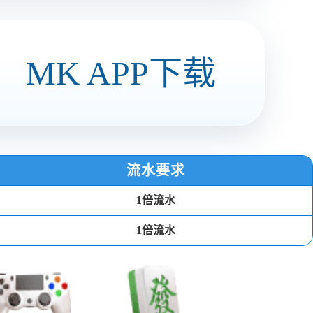
华体会官方网页版
米兰官网
米兰体育