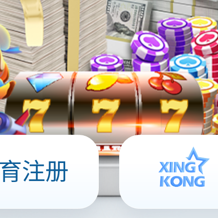
体能机器：扎卡里亚的跑动艺术
动距离，在足球比赛中堪称“铁人”级别的表现。扎卡里亚并非以无
的4-2-3-1体系中，他既要回撤到防线前进行拦截，又要迅速
据显示，他的高强度冲刺占比并不低，但更多时候，他通过持续
距离冠军”的背后，是他在90分钟内近乎零失误的体能分配，以
支需要攻守平衡的球队而言，扎卡里亚的存在就像一台永不停歇
。
如何改变比赛节奏
不仅体现在数据上，更在于他对比赛节奏的掌控。当对手企图通
判和冲刺完成关键拦截，然后立刻用一次精准的长传发动反击。