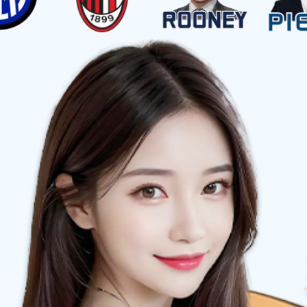
军：扎卡里亚场均12.7公里，
2026-06-06 15:02
59 次阅读
首页
/
体育头条
对抗中，跑动距离一直是衡量球员体能和战术执行力的关键指标
格拉德巴赫中场核心丹尼斯·扎卡里亚以场均12.7公里的跑动距
这一数据不仅彰显了瑞士国脚惊人的体能储备，更让“中场铁人”
球中场角色的广泛讨论。