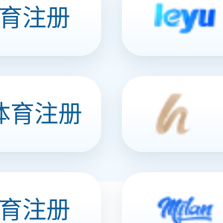
势并持续转化为战术价值，不仅关乎个人荣誉，更可能决定门兴
未来，值得期待。
家