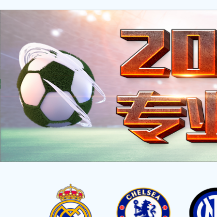
乐鱼平台
带您畅享全球
专业平台，数据精准，
高清直播
覆盖热
聚焦足球、篮球、电竞等赛事，
每日内
极速访问
下载APP