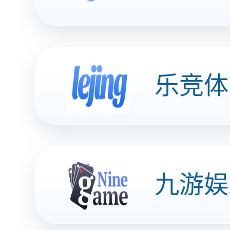
2.
林葳脚踝韧带损伤，同曦队复出计划被质疑
2026-07-28
3.
高芙美网卫冕后世界排名逼近第一，2027年
2026-07-20
4.
佩雷斯积分落后维斯塔潘82分，红牛车队指
2026-07-26
5.
詹姆斯总得分超越贾巴尔后效率不降，对比
2026-07-19
6.
兹维列夫美网热身赛双误场均4.8次，发球稳
2026-07-19
7.
杜兰特全场仅6次罚球引不满，篮网主教练怒
2026-07-17