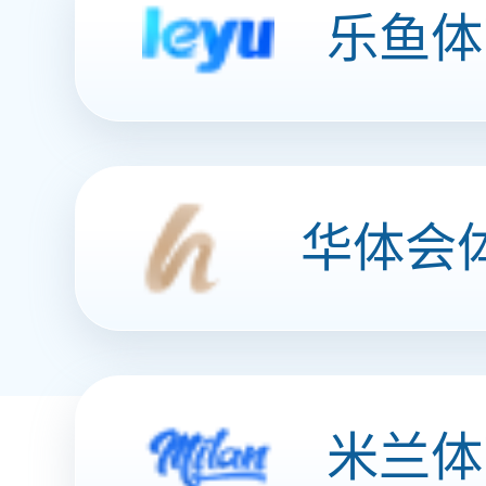
言，保持这份体能优
这位跑动距离冠军的
上一篇：
张之臻法网首轮vs鲁德：中国男网一…
延伸阅读
1.
郭艾伦合同到期后与辽宁谈判破裂，潜在下
2026-07-21