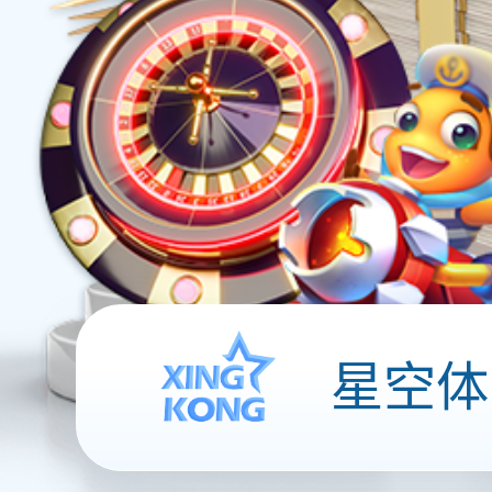
数据背后的
场均12.7公里的跑
究策略与效率。在门兴
需要在边路补防。数
一寸草皮。这种“跑动
的极致依赖。对于一
战术上的每一个缝隙
“中场铁人”
扎卡里亚的跑动价值
线时，他总能凭借预