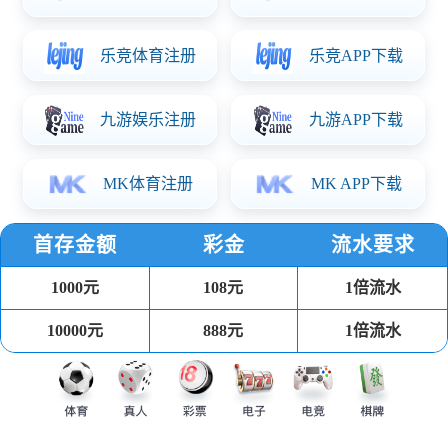
平台技术与服务能力
平台构建了一套高可用的全终端直播服务架构，集成智能风
控、秒级加载、多节点加速等核心技术，确保不同区域用户
都能流畅体验体育赛事。 同时，乐鱼平台提供全天候客服
支持与数据同步，致力于打造值得信赖的观赛首选平台。