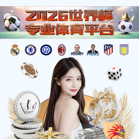
立即注册
关于乐鱼平台
乐鱼平台是专注于体育赛事直播与互动体验的创新平台，致力于
为全球用户带来高速、安全与多样化的观赛服务体验，覆盖多语
种、多终端、多场景。