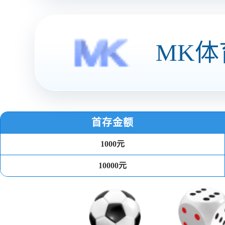
8.
天津津门虎换帅后战术全盘推翻，于根伟力
2026-07-29
认识 乐鱼平台
乐鱼平台-乐鱼(中国)一站式服务平台 ✅eson推荐🌈「
线🔰 成立于2009年5月，注册资金6.5亿，是一家
是一家集科研、生产、销售为一体的互联网平台产品企业。
务平台只有注重产品质量，才可以走得更远，才可以赢
广大客户提供一站式平台服务和新型互联网平台产品！