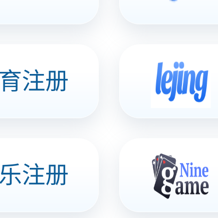
哲
续
马
算
特