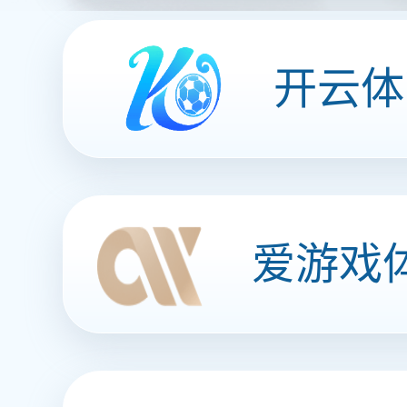
万人的噪音和敌意，
系列赛优势转化为胜
今夜不止一
尼克斯不仅仅是一支篮
约人总能在体育中找到
的精英到布鲁克林的
斯能够赢下这场主场战
等待的回应：那些在
今夜，麦迪逊广场花
何，这个系列赛已经证
来的比赛中揭晓，但