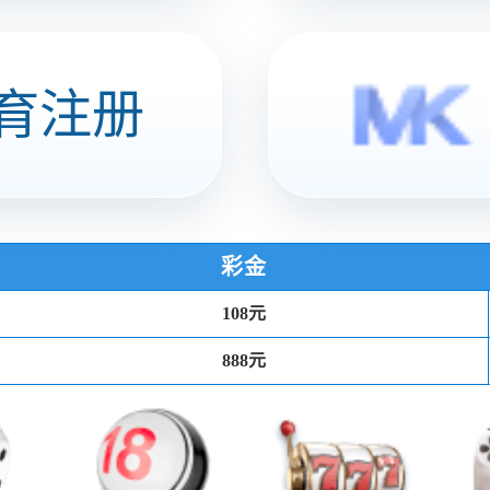
App下载
关于我们
隐私政策
服务协议
网站地图
合作 / 推荐平台
2026好运滚滚」🔰全新官网正式上
开云官方下载
生产各类互联网平台产品的运营商厂家，
万搏下载
乐鱼平台-乐鱼(中国)一站式服
星空在线平台(中国)官网
得未来。我们公司用优良的产品为
内容由 乐鱼平台 独家提供，版权归属本平台，严禁未授权复制或镜像。