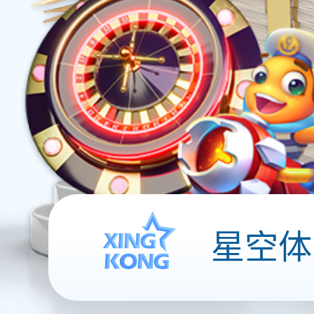
27年漫长
27年，对任何一支球
斗，但自那以后，球
迷都在等待一个真正
队篮球，季后赛前两场
巷尾、酒吧地铁，到
酿，在今夜即将迸发
主场优势不
麦迪逊广场花园向来
威，更是对球队命运
造的分贝足以让对手失
场背水一战，反而可