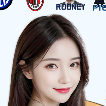
！大比分2-0回主场，尼克斯球
2026-06-09 15:03
42 次阅读
首页
/
体育头条
灯光将在今夜格外璀璨，尼克斯球迷等待了整整27年的这一刻
2-0的大比分领先对手，带着绝对优势回到主场。这座篮球圣地
用震耳欲聋的呐喊，见证球队向东部决赛迈出的关键一步。对于一
队而言，这个夜晚承载了太多压抑已久的渴望。