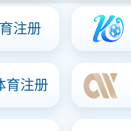
这几乎是难以完成的任务。尼克斯球员们已经明确表示，他们期
势。
场比赛，而是城市情绪的宣泄口
球队，更是纽约这座城市的精神图腾。2012年飓风桑迪后的复
集体共鸣。今夜，当大比分2-0回主场，整个城市都在等待一个
涂鸦少年，从曼哈顿的酒吧到皇后区的社区球场，所有人都在准
役，他们将直接拿到赛点，距离东部决赛只差一步。而球迷们躁
寒冷夜晚看球的坚持，那些对管理层失望的呐喊，都在这一刻化
园将被蓝色和橙色淹没。尼克斯球迷的躁动是真实的，也是久违
明，这支球队配得上这座城市的期待。27年的等待能否画上圆
至少今夜，纽约人有权尽情享受这份属于他们的时刻。