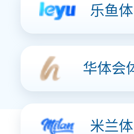
上一篇：
浙江稠州金租三连客全胜，这支青年…
延伸阅读
1.
拜仁慕尼黑反击进球数创五年新低，孔帕尼
2026-07-25
2.
萨巴伦卡解雇功勋教练后美网卫冕前景蒙阴
2026-08-01
3.
杜兰特全场仅6次罚球引不满，篮网主教练怒