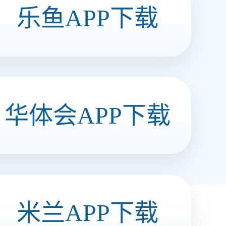
下一篇：
WTA年终总决赛席位争夺白热化，三