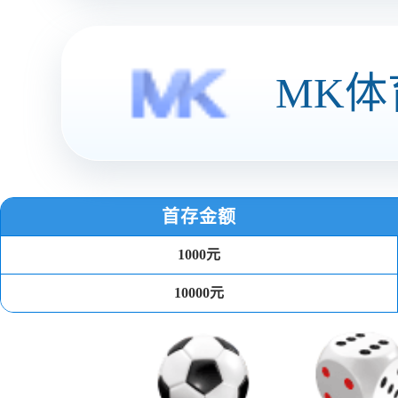
认识 乐鱼平台
乐鱼平台-乐鱼(中国)一站式服务平台 ✅eson推荐🌈「
线🔰 成立于2009年5月，注册资金6.5亿，是一家
是一家集科研、生产、销售为一体的互联网平台产品企业。
务平台只有注重产品质量，才可以走得更远，才可以赢
广大客户提供一站式平台服务和新型互联网平台产品！
support@classiccomicslibrary.com