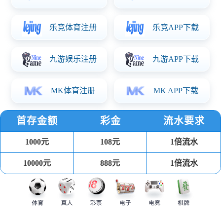
泰山遭用人荒，外援后卫6月
难复出 三连客试金韩鹏 助理
教练离队
2026-06-12 15:02
43 次阅读
首页
/
体育头条
中超联赛激战正酣，山东泰山队却突然陷入前所未有
的困境。近期，球队遭遇严重的人员短缺，尤其是后
防线上的外援后卫因伤预计要到6月才能复出，而主
力前锋韩鹏即将带队迎来三连客的严峻考验。更令人
揪心的是，队内一位关键助理教练已确认离队，让本
就捉襟见肘的阵容雪上加霜。泰山队正面临“用人荒”
的极限挑战，球队的板凳深度和战术调整能力将受到